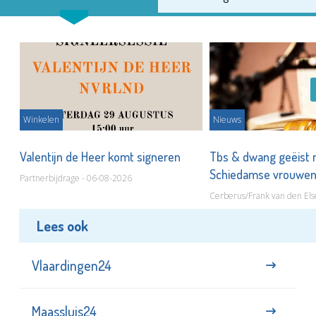
Winkelen
Nieuws
Valentijn de Heer komt signeren
Tbs & dwang geëist 
Schiedamse vrouwe
Partnerbijdrage - 06-08-2026
Cerberus/Frank van den Els
Lees ook
Vlaardingen24
Maassluis24