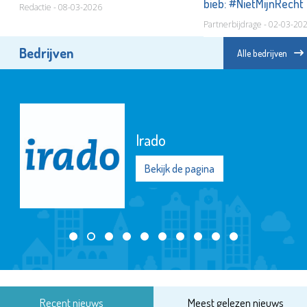
bieb: #NietMijnRecht
Redactie - 08-03-2026
Partnerbijdrage - 02-03-20
Bedrijven
Alle bedrijven
Irado
Bekijk de pagina
Recent nieuws
Meest gelezen nieuws