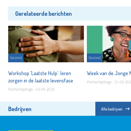
Gerelateerde berichten
Gezond
Gezond
de
Workshop 'Laatste Hulp': leren
Week van de Jonge 
zorgen in de laatste levensfase
Partnerbijdrage - 21-05-20
Partnerbijdrage - 02-09-2025
Bedrijven
Alle bedrijven