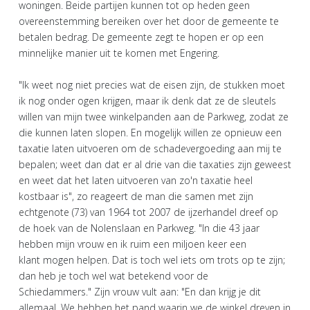
woningen. Beide partijen kunnen tot op heden geen
overeenstemming bereiken over het door de gemeente te
betalen bedrag. De gemeente zegt te hopen er op een
minnelijke manier uit te komen met Engering.
"Ik weet nog niet precies wat de eisen zijn, de stukken moet
ik nog onder ogen krijgen, maar ik denk dat ze de sleutels
willen van mijn twee winkelpanden aan de Parkweg, zodat ze
die kunnen laten slopen. En mogelijk willen ze opnieuw een
taxatie laten uitvoeren om de schadevergoeding aan mij te
bepalen; weet dan dat er al drie van die taxaties zijn geweest
en weet dat het laten uitvoeren van zo'n taxatie heel
kostbaar is", zo reageert de man die samen met zijn
echtgenote (73) van 1964 tot 2007 de ijzerhandel dreef op
de hoek van de Nolenslaan en Parkweg. "In die 43 jaar
hebben mijn vrouw en ik ruim een miljoen keer een
klant mogen helpen. Dat is toch wel iets om trots op te zijn;
dan heb je toch wel wat betekend voor de
Schiedammers." Zijn vrouw vult aan: "En dan krijg je dit
allemaal. We hebben het pand waarin we de winkel dreven in