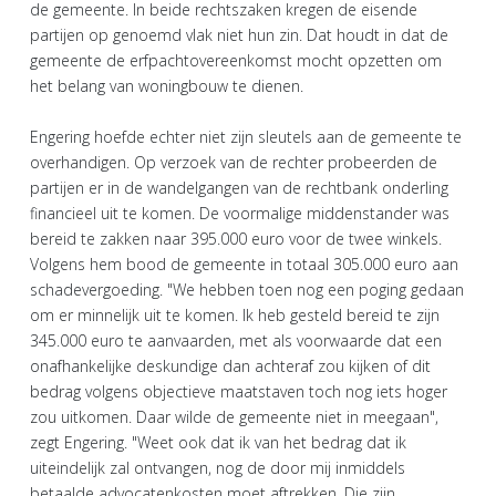
de gemeente. In beide rechtszaken kregen de eisende
partijen op genoemd vlak niet hun zin. Dat houdt in dat de
gemeente de erfpachtovereenkomst mocht opzetten om
het belang van woningbouw te dienen.
Engering hoefde echter niet zijn sleutels aan de gemeente te
overhandigen. Op verzoek van de rechter probeerden de
partijen er in de wandelgangen van de rechtbank onderling
financieel uit te komen. De voormalige middenstander was
bereid te zakken naar 395.000 euro voor de twee winkels.
Volgens hem bood de gemeente in totaal 305.000 euro aan
schadevergoeding. "We hebben toen nog een poging gedaan
om er minnelijk uit te komen. Ik heb gesteld bereid te zijn
345.000 euro te aanvaarden, met als voorwaarde dat een
onafhankelijke deskundige dan achteraf zou kijken of dit
bedrag volgens objectieve maatstaven toch nog iets hoger
zou uitkomen. Daar wilde de gemeente niet in meegaan",
zegt Engering. "Weet ook dat ik van het bedrag dat ik
uiteindelijk zal ontvangen, nog de door mij inmiddels
betaalde advocatenkosten moet aftrekken. Die zijn