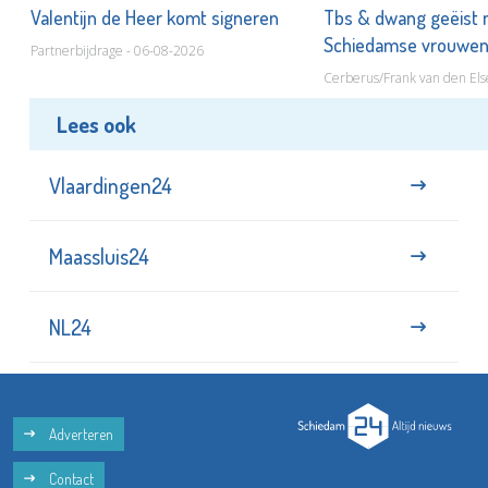
Valentijn de Heer komt signeren
Tbs & dwang geëist 
Schiedamse vrouwe
Partnerbijdrage - 06-08-2026
Cerberus/Frank van den Els
Lees ook
Vlaardingen24
Maassluis24
NL24
Adverteren
Contact