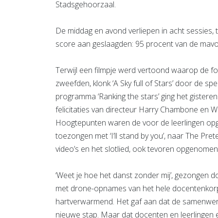
Stadsgehoorzaal.
De middag en avond verliepen in acht sessies,
score aan geslaagden: 95 procent van de mavo
Terwijl een filmpje werd vertoond waarop de fo
zweefden, klonk ‘A Sky full of Stars’ door de s
programma ‘Ranking the stars’ ging het gistere
felicitaties van directeur Harry Chambone en Wi
Hoogtepunten waren de voor de leerlingen 
toezongen met ‘I’ll stand by you’, naar The Pr
video’s en het slotlied, ook tevoren opgenomen
‘Weet je hoe het danst zonder mij’, gezongen doo
met drone-opnames van het hele docentenkorps
hartverwarmend. Het gaf aan dat de samenwerk
nieuwe stap. Maar dat docenten en leerlingen e