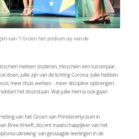
en van 't Groen het podium op van de
sschien meteen studeren, misschien een tussenjaar,
k doen, jullie zijn van de lichting Corona. Jullie hebben
hool, meer thuis werken… meer discipline opbrengen…
llie hebben het doorstaan. Wat jullie hierna ook gaan
ebing van het Groen van Prinstererlyceum in
 van Bree-Kreeft, docent maatschappijleer van het
loma-uitreiking van geslaagde leerlingen in de