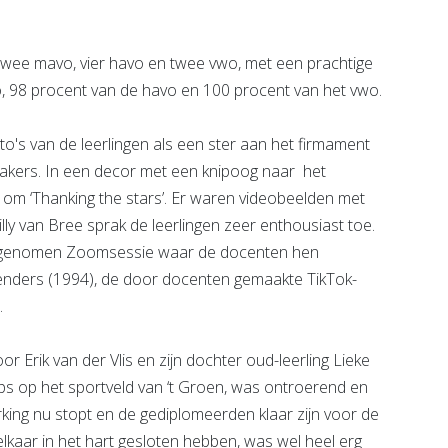
 twee mavo, vier havo en twee vwo, met een prachtige
, 98 procent van de havo en 100 procent van het vwo.
to's van de leerlingen als een ster aan het firmament
peakers. In een decor met een knipoog naar het
n om ‘Thanking the stars’. Er waren videobeelden met
lly van Bree sprak de leerlingen zeer enthousiast toe.
opgenomen Zoomsessie waar de docenten hen
etenders (1994), de door docenten gemaakte TikTok-
.
r Erik van der Vlis en zijn dochter oud-leerling Lieke
 op het sportveld van ‘t Groen, was ontroerend en
ing nu stopt en de gediplomeerden klaar zijn voor de
lkaar in het hart gesloten hebben, was wel heel erg