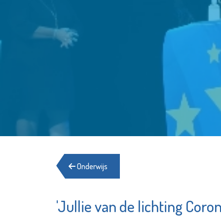
Onderwijs
'Jullie van de lichting Cor
Het Sch
Minters
Boekhu