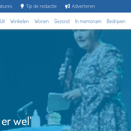
tures
Tip de redactie
Adverteren
Uit
Winkelen
Wonen
Gezond
In memoriam
Bedrijven
 er wel'