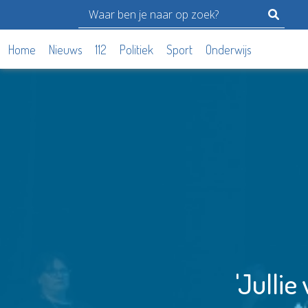
Home
Nieuws
112
Politiek
Sport
Onderwijs
'Jullie