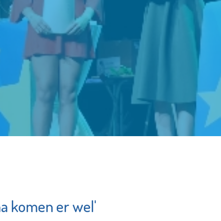
ona komen er wel'
iedams
Poppodium De
is
Kroepoekfabriek