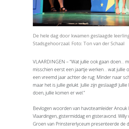
De hele dag door kwamen geslaagde leerling
Stadsgehoorzaal. Foto: Ton van der Schaal
VLAARDINGEN – “Wat jullie ook gaan doen… mi
misschien eerst een jaartje werken… wat jullie oo
een vreemd jaar achter de rug. Minder naar sc
maar het is jullie gelukt. Jullie zijn geslaagd! Ju
doen, jullie komen er wel.”
Bevlogen woorden van havoteamleider Anouk H
Vlaardingen, gistermiddag en gisteravond. Willy
Groen van Prinstererlyceum presenteerde de dip