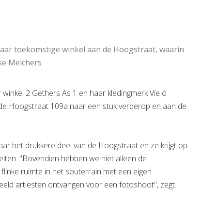
Rotterdam
e pagina
Bekijk de pagina
aar toekomstige winkel aan de Hoogstraat, waarin
se Melchers
winkel 2 Gethers As 1 en haar kledingmerk Vie ó
de Hoogstraat 109a naar een stuk verderop en aan de
r het drukkere deel van de Hoogstraat en ze krijgt op
teiten. "Bovendien hebben we niet alleen de
linke ruimte in het souterrain met een eigen
beeld artiesten ontvangen voor een fotoshoot", zegt