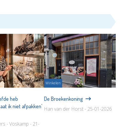
Winkelen
iefde heb
De Broekenkoning
at ik niet afpakken'
Han van der Horst - 25-01-2026
ers - Voskamp - 21-