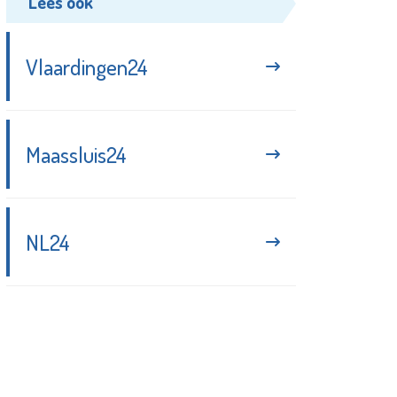
Lees ook
Vlaardingen24
Maassluis24
NL24
Blijf up-to-date