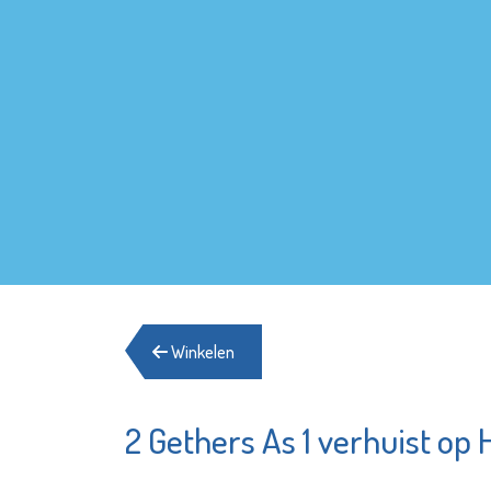
Winkelen
2 Gethers As 1 verhuist op 
De Maatschappij
MAES no
Departement