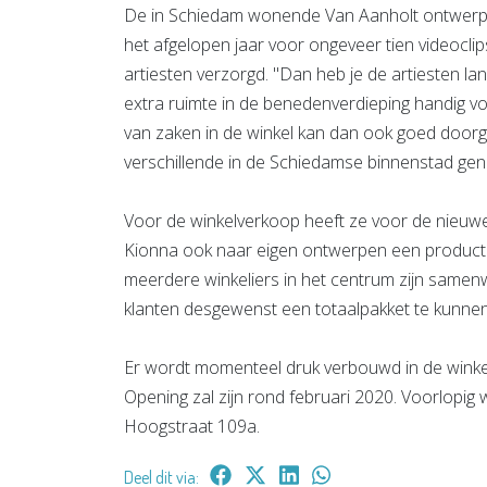
De in Schiedam wonende Van Aanholt ontwerpt 
het afgelopen jaar voor ongeveer tien videoclip
artiesten verzorgd. "Dan heb je de artiesten lang
extra ruimte in de benedenverdieping handig vo
van zaken in de winkel kan dan ook goed doorg
verschillende in de Schiedamse binnenstad gen
Voor de winkelverkoop heeft ze voor de nieuwe l
Kionna ook naar eigen ontwerpen een producti
meerdere winkeliers in het centrum zijn same
klanten desgewenst een totaalpakket te kunnen
Er wordt momenteel druk verbouwd in de winkel, 
Opening zal zijn rond februari 2020. Voorlopig 
Hoogstraat 109a.
Deel dit via: