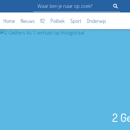
Home
Nieuws
112
Politiek
Sport
Onderwijs
2 G