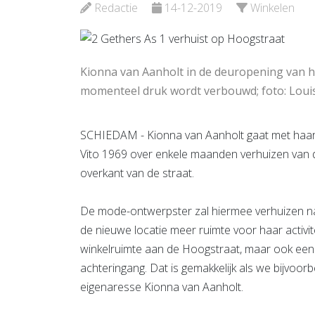
Waterweg-
Bekijk d
Redactie
14-12-2019
Winkelen
Noord
Bekijk de pagina
Kionna van Aanholt in de deuropening van h
momenteel druk wordt verbouwd; foto: Loui
SCHIEDAM - Kionna van Aanholt gaat met haar 
Vito 1969 over enkele maanden verhuizen van 
overkant van de straat.
De mode-ontwerpster zal hiermee verhuizen naa
de nieuwe locatie meer ruimte voor haar activi
winkelruimte aan de Hoogstraat, maar ook een f
achteringang. Dat is gemakkelijk als we bijvoor
eigenaresse Kionna van Aanholt.