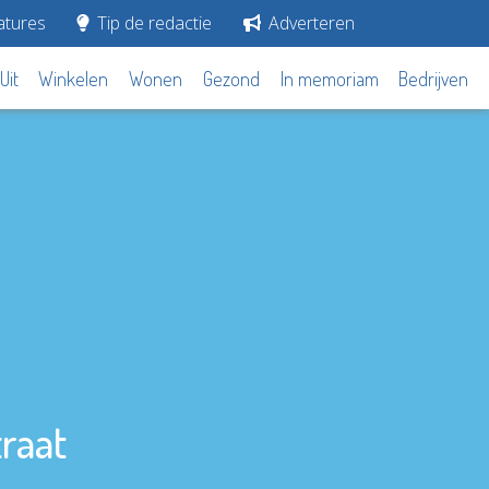
tures
Tip de redactie
Adverteren
Uit
Winkelen
Wonen
Gezond
In memoriam
Bedrijven
raat