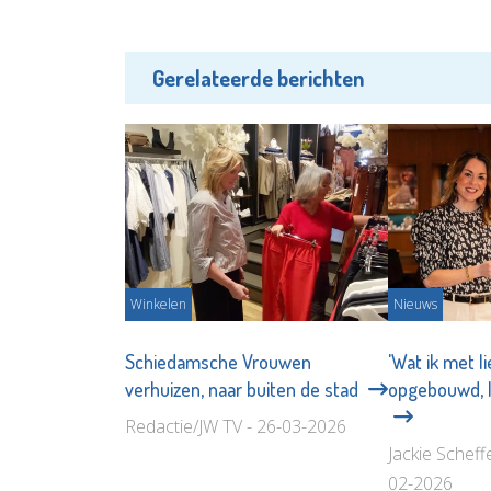
Gerelateerde berichten
Winkelen
Nieuws
Schiedamsche Vrouwen
'Wat ik met l
verhuizen, naar buiten de stad
opgebouwd, la
Redactie/JW TV - 26-03-2026
Jackie Scheff
02-2026