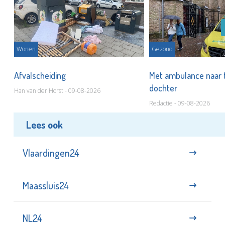
Wonen
Gezond
Afvalscheiding
Met ambulance naar 
dochter
Han van der Horst - 09-08-2026
Redactie - 09-08-2026
Lees ook
Vlaardingen24
Maassluis24
NL24