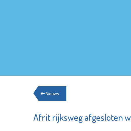
Nieuws
Afrit rijksweg afgesloten 
Het Goed
Stadsge
Schiedam
Vlaardi