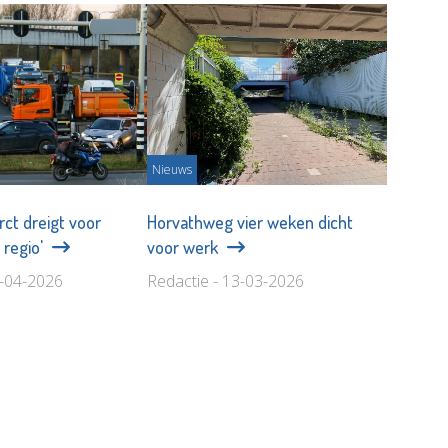
Nieuws
rct dreigt voor
Horvathweg vier weken dicht
 regio'
voor werk
8-04-2026
Redactie - 13-03-2026