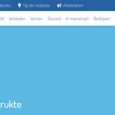
tures
Tip de redactie
Adverteren
Uit
Winkelen
Wonen
Gezond
In memoriam
Bedrijven
drukte