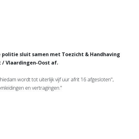
Bekijk de pagina
e pagina
De politie sluit samen met Toezicht & Handhaving
/ Vlaardingen-Oost af.
dam wordt tot uiterlijk vijf uur afrit 16 afgesloten",
omleidingen en vertragingen."