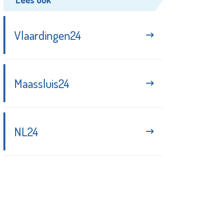
Vlaardingen24
Maassluis24
NL24
Blijf up-to-date