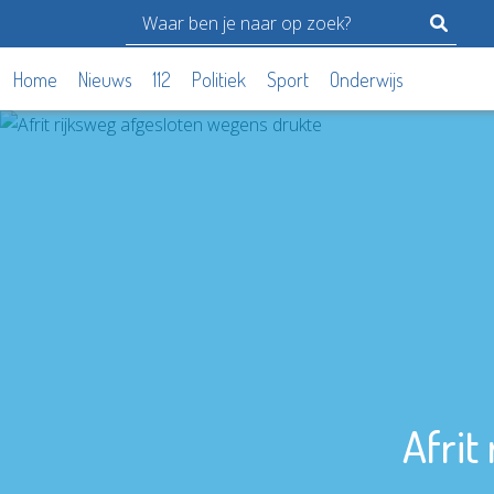
Home
Nieuws
112
Politiek
Sport
Onderwijs
Afrit