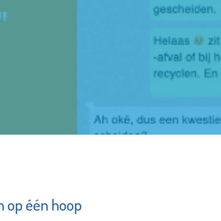
h op één hoop
hulp
Stroomopwaarts
am
MVS