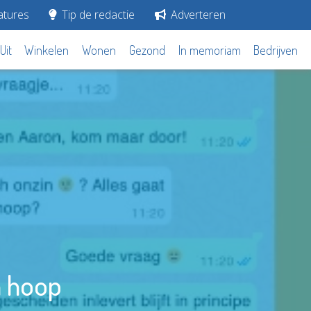
tures
Tip de redactie
Adverteren
Uit
Winkelen
Wonen
Gezond
In memoriam
Bedrijven
n hoop