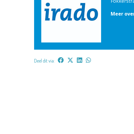
Fokkerstr
Meer ove
Deel dit via: