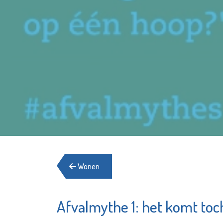
Wonen
Afvalmythe 1: het komt toc
Stedelijk
Energie
Museum
Schied