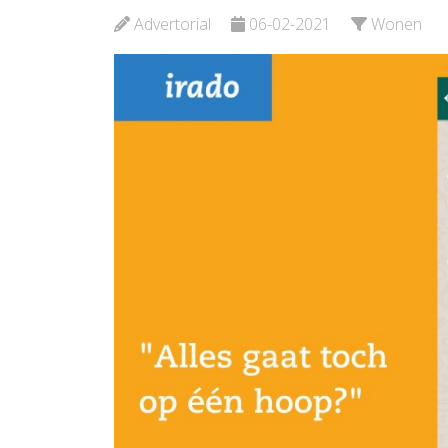
Schiedam
Advertorial
06-02-2021
Wonen
Bekijk d
Bekijk de pagina