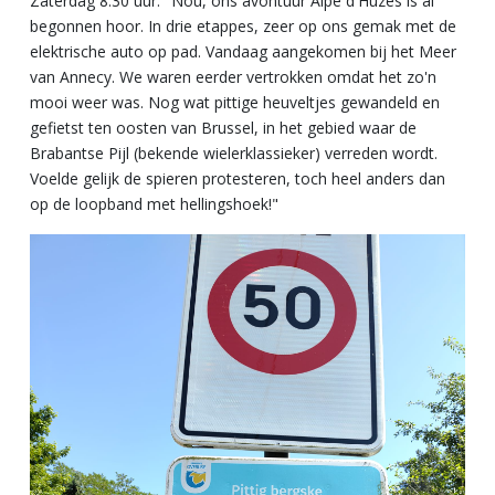
Zaterdag 8.30 uur: "Nou, ons avontuur Alpe d'Huzes is al
begonnen hoor. In drie etappes, zeer op ons gemak met de
elektrische auto op pad. Vandaag aangekomen bij het Meer
van Annecy. We waren eerder vertrokken omdat het zo'n
mooi weer was. Nog wat pittige heuveltjes gewandeld en
gefietst ten oosten van Brussel, in het gebied waar de
Brabantse Pijl (bekende wielerklassieker) verreden wordt.
Voelde gelijk de spieren protesteren, toch heel anders dan
op de loopband met hellingshoek!"