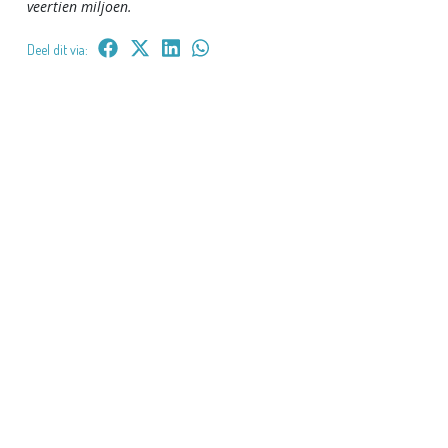
veertien miljoen.
Deel dit via: