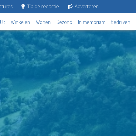
tures
Tip de redactie
Adverteren
Uit
Winkelen
Wonen
Gezond
In memoriam
Bedrijven