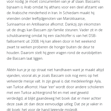
voor nodig. Je moet concurrenten van je af slaan. Bassams
bijnaam is Arab omdat hij althans voor een deel afstamt van
de Arabische minderheid in Iran. In Schiedam maakt hij
vrienden onder leeftijdgenoten van Marokkaanse,
Surinaamse en Antilliaanse afkomst. Dankzij zijn inkomsten
uit de drugs kan Bassam zijn familie steunen. Vader zit in de
schuldsanering omdat hij een slachtoffer is van het DSB-
faillisement uit 2008. Hij kan alleen door in het weekend
zwart te werken proberen de honger buiten de deur te
houden. Daarom stelt hij geen vragen rond de eurobiljetten
die Bassam laat liggen.
Alléén kun je je op straat niet handhaven want je maakt altijd
vijanden, vooral als je zoals Bassam ook nog eens op het
verkeerde meisje valt. In zijn geval is dat medeleerlinge Ayla,
van Turkse afkomst. Haar 'eer' wordt door andere scholieren
met een Turkse achtergrond fel en met veel geweld
verdedigd, al blijkt gaandeweg het boek dat er meer achter
deze zaak zit dan deze eenvoudige uitleg. Dat zie je vaker in
dit boek: het voor de hand liggende misleidt.