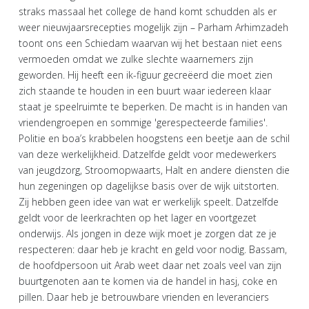
straks massaal het college de hand komt schudden als er
weer nieuwjaarsrecepties mogelijk zijn – Parham Arhimzadeh
toont ons een Schiedam waarvan wij het bestaan niet eens
vermoeden omdat we zulke slechte waarnemers zijn
geworden. Hij heeft een ik-figuur gecreëerd die moet zien
zich staande te houden in een buurt waar iedereen klaar
staat je speelruimte te beperken. De macht is in handen van
vriendengroepen en sommige 'gerespecteerde families'.
Politie en boa’s krabbelen hoogstens een beetje aan de schil
van deze werkelijkheid. Datzelfde geldt voor medewerkers
van jeugdzorg, Stroomopwaarts, Halt en andere diensten die
hun zegeningen op dagelijkse basis over de wijk uitstorten.
Zij hebben geen idee van wat er werkelijk speelt. Datzelfde
geldt voor de leerkrachten op het lager en voortgezet
onderwijs. Als jongen in deze wijk moet je zorgen dat ze je
respecteren: daar heb je kracht en geld voor nodig. Bassam,
de hoofdpersoon uit Arab weet daar net zoals veel van zijn
buurtgenoten aan te komen via de handel in hasj, coke en
pillen. Daar heb je betrouwbare vrienden en leveranciers