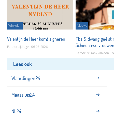
Winkelen
Nieuws
Valentijn de Heer komt signeren
Tbs & dwang geëist 
Schiedamse vrouwe
Partnerbijdrage - 06-08-2026
Cerberus/Frank van den Els
Lees ook
Vlaardingen24
Maassluis24
NL24