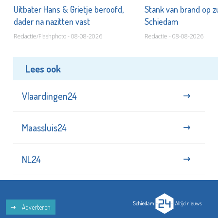
Uitbater Hans & Grietje beroofd,
Stank van brand op zu
dader na nazitten vast
Schiedam
Redactie/Flashphoto - 08-08-2026
Redactie - 08-08-2026
Lees ook
Vlaardingen24
Maassluis24
NL24
Adverteren