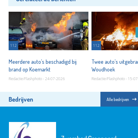
112
112
Meerdere auto's beschadigd bij
Twee auto's uitgebra
brand op Koemarkt
Woudhoek
Redactie/Flashphoto - 24-07-2026
Redactie/Flashphoto - 15-0
Bedrijven
Alle bedrijven