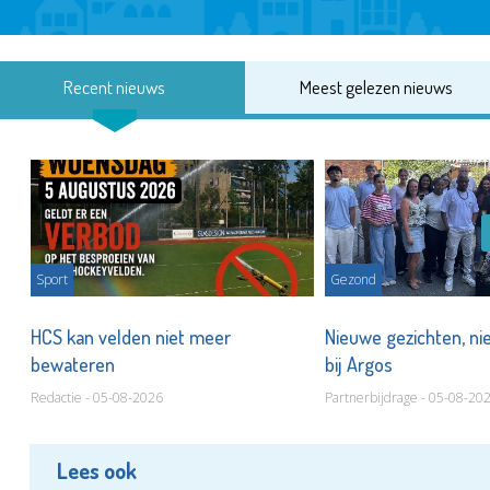
Recent nieuws
Meest gelezen nieuws
Sport
Gezond
HCS kan velden niet meer
Nieuwe gezichten, ni
bewateren
bij Argos
Redactie - 05-08-2026
Partnerbijdrage - 05-08-20
Lees ook