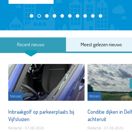
Recent nieuws
Meest gelezen nieuws
Nieuws
Wonen
Inbraakgolf op parkeerplaats bij
Conditie dijken in Del
Vijfsluizen
achteruit
Redactie - 07-08-2026
Redactie - 07-08-2026