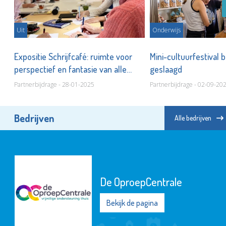
Uit
Onderwijs
n
Expositie Schrijfcafé: ruimte voor
Mini-cultuurfestival 
perspectief en fantasie van alle
geslaagd
Schiedammers
Partnerbijdrage - 28-01-2025
Partnerbijdrage - 02-09-20
Bedrijven
Alle bedrijven
De OproepCentrale
Bekijk de pagina