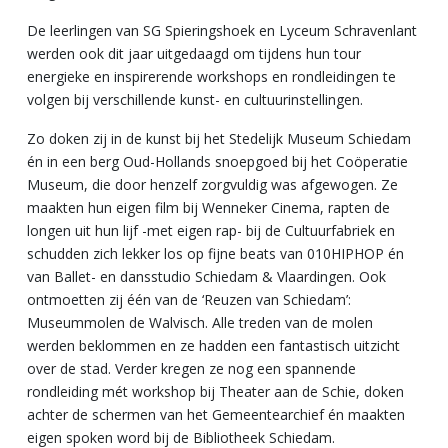
De leerlingen van SG Spieringshoek en Lyceum Schravenlant
werden ook dit jaar uitgedaagd om tijdens hun tour
energieke en inspirerende workshops en rondleidingen te
volgen bij verschillende kunst- en cultuurinstellingen.
Zo doken zij in de kunst bij het Stedelijk Museum Schiedam
én in een berg Oud-Hollands snoepgoed bij het Coöperatie
Museum, die door henzelf zorgvuldig was afgewogen. Ze
maakten hun eigen film bij Wenneker Cinema, rapten de
longen uit hun lijf -met eigen rap- bij de Cultuurfabriek en
schudden zich lekker los op fijne beats van 010HIPHOP én
van Ballet- en dansstudio Schiedam & Vlaardingen. Ook
ontmoetten zij één van de ‘Reuzen van Schiedam’:
Museummolen de Walvisch. Alle treden van de molen
werden beklommen en ze hadden een fantastisch uitzicht
over de stad. Verder kregen ze nog een spannende
rondleiding mét workshop bij Theater aan de Schie, doken
achter de schermen van het Gemeentearchief én maakten
eigen spoken word bij de Bibliotheek Schiedam.