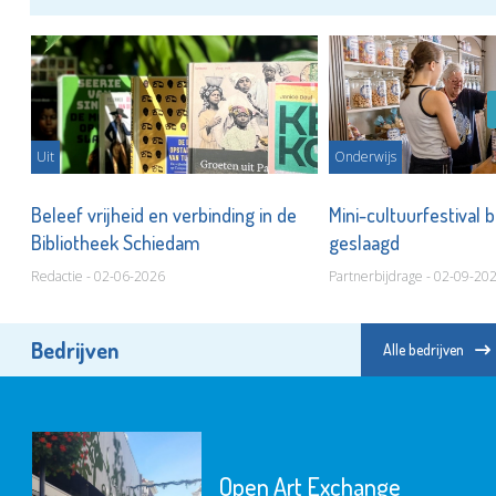
Uit
Onderwijs
n
Beleef vrijheid en verbinding in de
Mini-cultuurfestival 
Bibliotheek Schiedam
geslaagd
Redactie - 02-06-2026
Partnerbijdrage - 02-09-20
Bedrijven
Alle bedrijven
Open Art Exchange