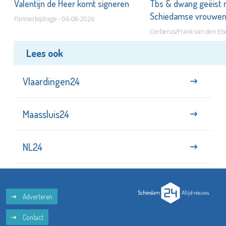
Valentijn de Heer komt signeren
Tbs & dwang geëist 
Schiedamse vrouwe
Partnerbijdrage - 06-08-2026
Cerberus/Frank van den Els
Lees ook
Vlaardingen24
Maassluis24
NL24
Adverteren
Contact