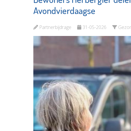
Waterkl
OproepCentrale
Avondvierdaagse
Bekijk d
Bekijk de pagina
Partnerbijdrage
31-05-2026
Gezo