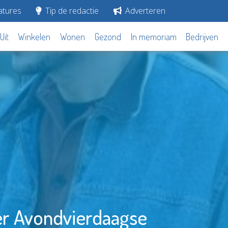
tures
Tip de redactie
Adverteren
Uit
Winkelen
Wonen
Gezond
In memoriam
Bedrijven
eer Avondvierdaagse