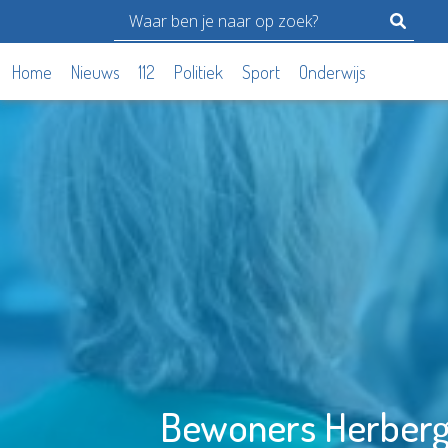
Home
Nieuws
112
Politiek
Sport
Onderwijs
Bewoners Herbergie