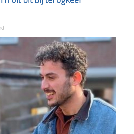
aar
Vlaardingen e.o.
e pagina
Bekijk de pagina
nd