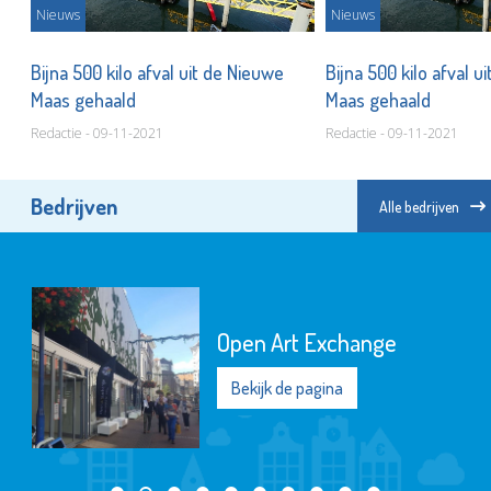
Nieuws
Nieuws
Bijna 500 kilo afval uit de Nieuwe
Bijna 500 kilo afval u
Maas gehaald
Maas gehaald
Redactie - 09-11-2021
Redactie - 09-11-2021
Bedrijven
Alle bedrijven
Open Art Exchange
Bekijk de pagina