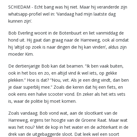
SCHIEDAM - Echt bang was hij niet. Maar hij veranderde zijn
whatsapp-profiel wel in: ‘Vandaag had mijn laatste dag
kunnen zijn’.
Bob Everling woont in de Botenbuurt en liet vanmiddag de
hond uit. Hij gaat dan graag naar de Harreweg, ook al omdat
hij ‘altijd op zoek is naar dingen die hij kan vinden’, aldus zijn
moeder Kim.
De dertienjarige Bob kan dat beamen. “Ik ben vaak buiten,
ook in het bos en zo, en altijd vind ik wel iets, op gekke
plekken.” Hoe is dat? “Nou, vet. Als je een ding vindt, dan ben
je daar superblij mee.” Zoals die keren dat hij een fiets, en
ook eens een halve scooter vond. En zeker als het iets vets
is, waar de politie bij moet komen.
Zoals vandaag. Bob vond wat, aan de slootkant van de
Harreweg, ergens ter hoogte van de Groene Raat. Maar wat
was het nou? Met de kop in het water en de achterkant in de
drek van de uitgebaggerde sloot. Dat leek wel een soort