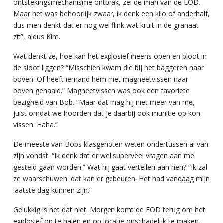
ontstekingsmechanisme ontbrak, zei de man van de EOD.
Maar het was behoorlijk zwaar, ik denk een kilo of anderhalf,
dus men denkt dat er nog wel flink wat kruit in de granaat
zit”, aldus Kim.
Wat denkt ze, hoe kan het explosief ineens open en bloot in
de sloot liggen? “Misschien kwam die bij het baggeren naar
boven. Of heeft iemand hem met magneetvissen naar
boven gehaald.” Magneetvissen was ook een favoriete
bezigheid van Bob. “Maar dat mag hij niet meer van me,
juist omdat we hoorden dat je daarbij ook munitie op kon
vissen. Haha.”
De meeste van Bobs klasgenoten weten ondertussen al van
zijn vondst. “Ik denk dat er wel superveel vragen aan me
gesteld gaan worden.” Wat hij gaat vertellen aan hen? “Ik zal
ze waarschuwen: dat kan er gebeuren. Het had vandaag mijn
laatste dag kunnen zijn.”
Gelukkig is het dat niet. Morgen komt de EOD terug om het
explosief op te halen en op locatie onschadelijk te maken.