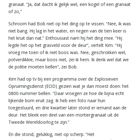
granaat. “Ja, dat dacht ik gelijk wel, een kogel of een granaat
of zo,”
Schroom had Bob niet op het ding op te vissen. “Nee, ik was
niet bang. Hij lag in het water, en negen van de tien keer is
het kruit dan nat.” Enthousiast nam hij het ding mee. “Hij
legde het op het grasveld voor de deur”, vertelt Kim. “Hij
vroeg me toen of ik niet boos was. Nee, geschrokken wel,
potverdikkie, maar boos niet, zei ik hem. Ik denk wel dat we
de politie moeten bellen”, zei Bob.
Kim had op tv bij een programma over de Explosieven
Opruimingsdienst (EOD) gezien wat je dan moest doen: het
0800-nummer bellen. “Daar vroegen ze hoe de bijna echt
lijkende bom eruit zag. Ik heb een foto naar hun
toegestuurd, en drie kwartier later stond er iemand aan de
deur. Het bleek een deel van een mortiergranaat uit de
Tweede Wereldoorlog te zijn.”
En die stond, gelukkig, niet op scherp. “Het