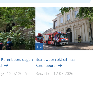
112
in Korenbeurs dagen
Brandweer rukt uit naar
nd
Korenbeurs
age - 12-07-2026
Redactie - 12-07-2026