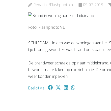
Schiedam
Bekijk d
Redactie/Flashphoto.nl
09-07-2019
Bekijk de pagina
Foto: FlashphotoNL
SCHIEDAM - In een van de woningen aan het Si
tijd brand gewoed. Er was brand ontstaan in e
De brandweer schaalde op naar middelbrand. 
bewoner na te kijken op rookinhalatie. De bra
weer konden inpakken.
Deel dit via: