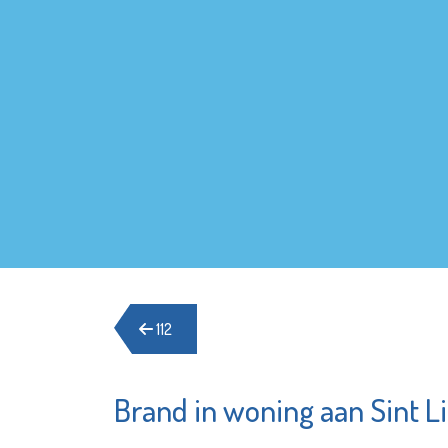
112
Brand in woning aan Sint L
Stedelijk
MAES no
Gymnasium