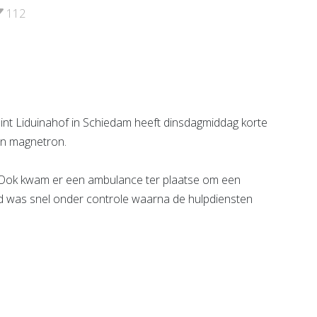
e pagina
112
Bekijk de pagina
nt Liduinahof in Schiedam heeft dinsdagmiddag korte
en magnetron.
Ook kwam er een ambulance ter plaatse om een
nd was snel onder controle waarna de hulpdiensten