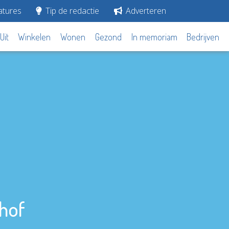
tures
Tip de redactie
Adverteren
Uit
Winkelen
Wonen
Gezond
In memoriam
Bedrijven
ahof