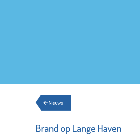
Nieuws
Brand op Lange Haven
Schuldh
Scholengemeenschap
Spieringshoek
Bekijk d