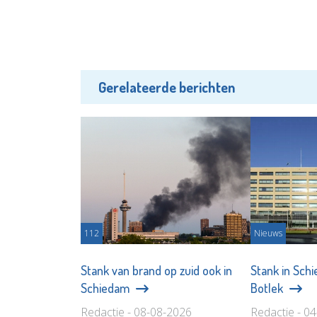
Gerelateerde berichten
112
Nieuws
Stank van brand op zuid ook in
Stank in Sch
Schiedam
Botlek
Redactie - 08-08-2026
Redactie - 0