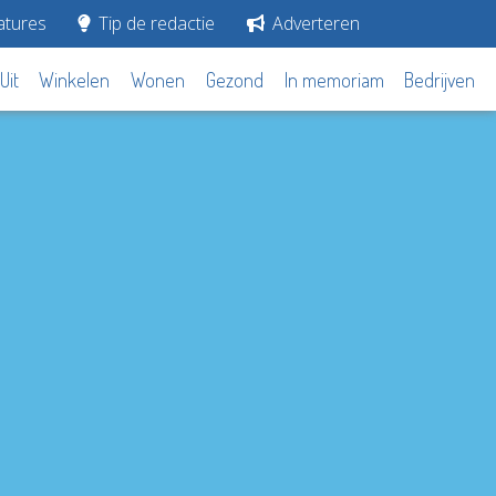
tures
Tip de redactie
Adverteren
Uit
Winkelen
Wonen
Gezond
In memoriam
Bedrijven