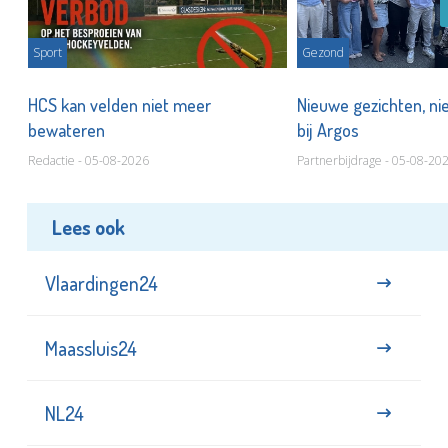
Sport
Gezond
HCS kan velden niet meer
Nieuwe gezichten, ni
bewateren
bij Argos
Redactie - 05-08-2026
Partnerbijdrage - 05-08-20
Lees ook
Vlaardingen24
Maassluis24
NL24