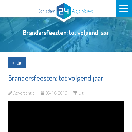
Brandersfeesten: tot volgend jaar
Uit
Brandersfeesten: tot volgend jaar
Advertentie
05-10-2019
Uit