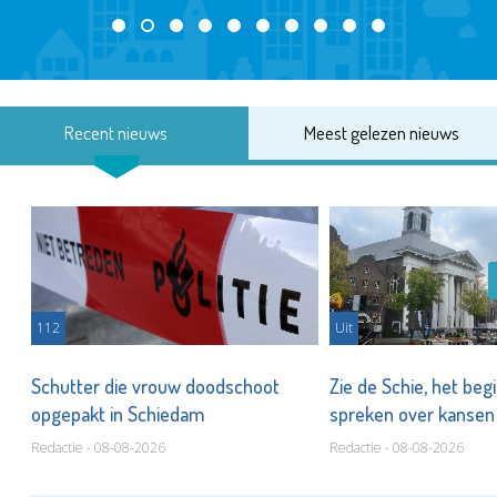
Recent nieuws
Meest gelezen nieuws
112
Uit
Schutter die vrouw doodschoot
Zie de Schie, het beg
opgepakt in Schiedam
spreken over kanse
Redactie - 08-08-2026
Redactie - 08-08-2026