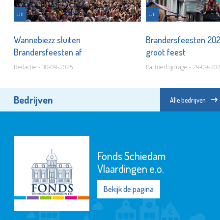
Uit
Uit
 in
Wannebiezz sluiten
Brandersfeesten 20
Brandersfeesten af
groot feest
Redactie - 30-09-2025
Partnerbijdrage - 29-09-20
Bedrijven
Alle bedrijven
Fonds Schiedam
Vlaardingen e.o.
Bekijk de pagina