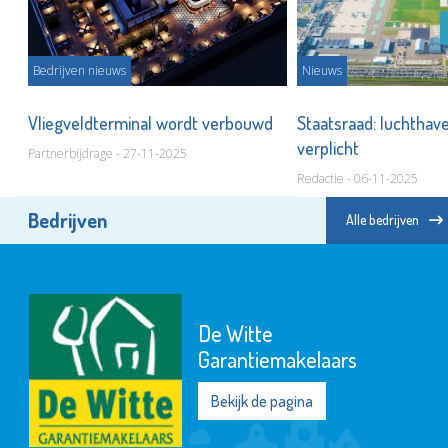
Bedrijven nieuws
Nieuws
Vliegveldterminal wordt verbouwd
Staatsraad: luchthave
verplicht
Partnerbijdrage - 27-11-2025
Redactie - 06-11-2025
Bedrijven
Alle bedrijven
De Witte
Garantiemakelaars
Bekijk de pagina