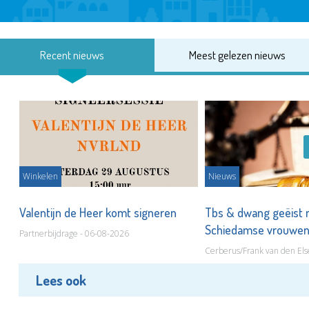
Recent nieuws
Meest gelezen nieuws
Winkelen
Nieuws
Valentijn de Heer komt signeren
Tbs & dwang geëist 
Schiedamse vrouwe
Partnerbijdrage - 06-08-2026
Cerberus/Frank van den Els
Lees ook