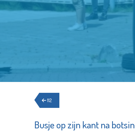
112
Busje op zijn kant na botsi
Het Schiedams
Schole
Boekhuis
Spierin