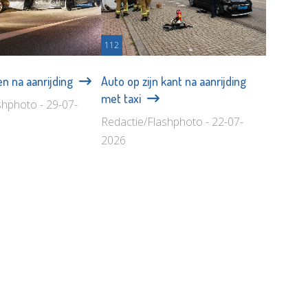
112
n na aanrijding
Auto op zijn kant na aanrijding
met taxi
shphoto - 29-07-
Redactie/Flashphoto - 22-07-
2026