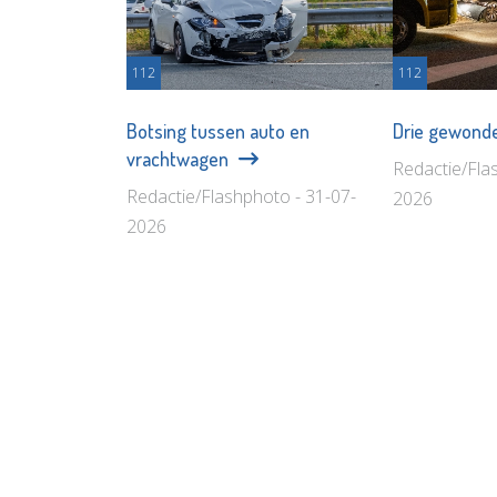
112
112
Botsing tussen auto en
Drie gewonde
vrachtwagen
Redactie/Fla
Redactie/Flashphoto - 31-07-
2026
2026