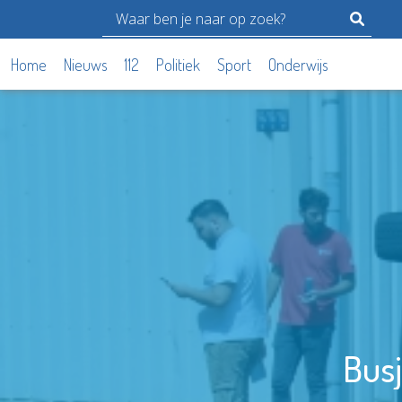
Home
Nieuws
112
Politiek
Sport
Onderwijs
Busj