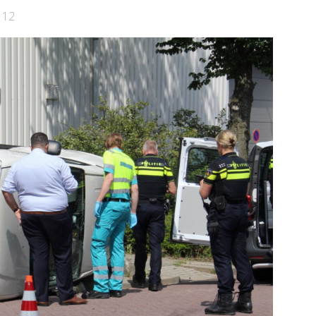
Schiedam
112
e pagina
Bekijk de pagina