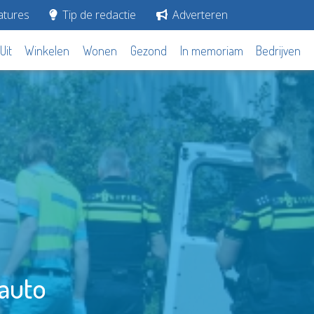
tures
Tip de redactie
Adverteren
Uit
Winkelen
Wonen
Gezond
In memoriam
Bedrijven
 auto