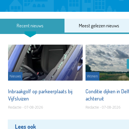
Recent nieuws
Meest gelezen nieuws
Nieuws
Wonen
Inbraakgolf op parkeerplaats bij
Conditie dijken in Del
Vijfsluizen
achteruit
Redactie - 07-08-2026
Redactie - 07-08-2026
Lees ook