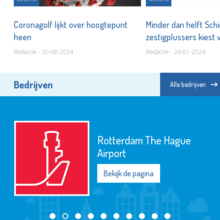
,
Coronagolf lijkt over hoogtepunt
Minder dan helft Sc
heen
zestigplussers kiest 
Redactie - 20-08-2024
Redactie - 26-01-2024
Bedrijven
Alle bedrijven
Rotterdam The Hague
Airport
Bekijk de pagina