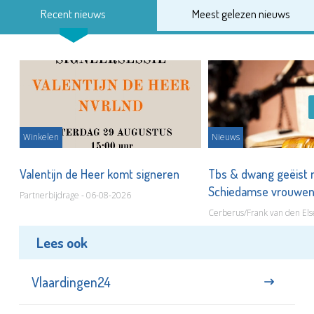
Recent nieuws
Meest gelezen nieuws
Winkelen
Nieuws
Valentijn de Heer komt signeren
Tbs & dwang geëist 
Schiedamse vrouwe
Partnerbijdrage - 06-08-2026
Cerberus/Frank van den Els
Lees ook
Vlaardingen24