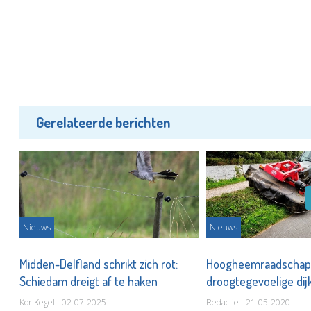
Gerelateerde berichten
Nieuws
Nieuws
Midden-Delfland schrikt zich rot:
Hoogheemraadschap
Schiedam dreigt af te haken
droogtegevoelige di
Kor Kegel - 02-07-2025
Redactie - 21-05-2020