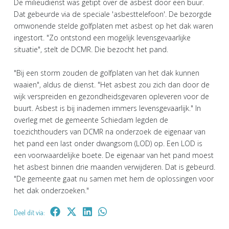
De milieudienst was getipt over de asbest door een buur.
Dat gebeurde via de speciale 'asbesttelefoon'. De bezorgde
omwonende stelde golfplaten met asbest op het dak waren
ingestort. "Zo ontstond een mogelijk levensgevaarlijke
situatie", stelt de DCMR. Die bezocht het pand.
"Bij een storm zouden de golfplaten van het dak kunnen
waaien", aldus de dienst. "Het asbest zou zich dan door de
wijk verspreiden en gezondheidsgevaren opleveren voor de
buurt. Asbest is bij inademen immers levensgevaarlijk." In
overleg met de gemeente Schiedam legden de
toezichthouders van DCMR na onderzoek de eigenaar van
het pand een last onder dwangsom (LOD) op. Een LOD is
een voorwaardelijke boete. De eigenaar van het pand moest
het asbest binnen drie maanden verwijderen. Dat is gebeurd.
"De gemeente gaat nu samen met hem de oplossingen voor
het dak onderzoeken."
Deel dit via: