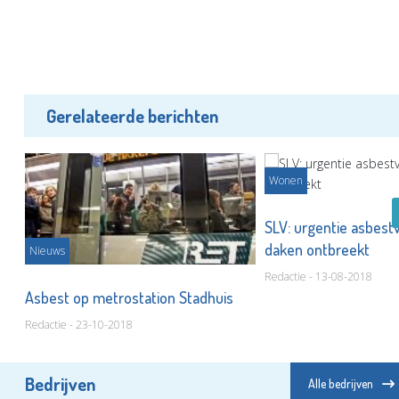
Gerelateerde berichten
Wonen
ij
SLV: urgentie asbest
daken ontbreekt
Nieuws
Redactie - 13-08-2018
Asbest op metrostation Stadhuis
Redactie - 23-10-2018
Bedrijven
Alle bedrijven