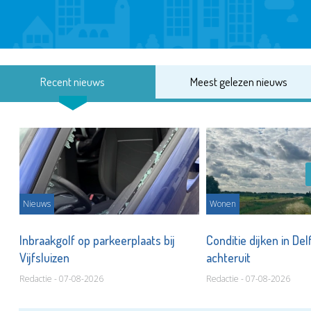
Recent nieuws
Meest gelezen nieuws
Nieuws
Wonen
Inbraakgolf op parkeerplaats bij
Conditie dijken in Del
Vijfsluizen
achteruit
Redactie - 07-08-2026
Redactie - 07-08-2026