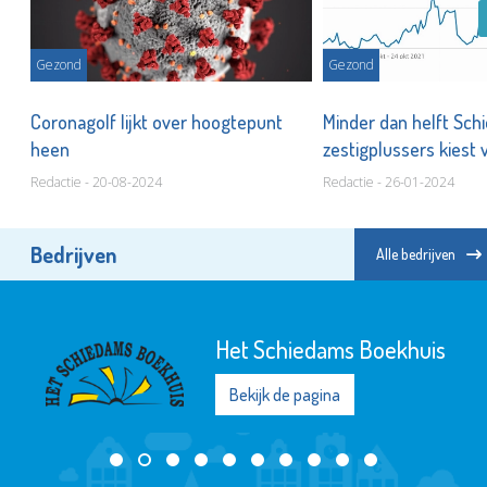
Gezond
Gezond
,
Coronagolf lijkt over hoogtepunt
Minder dan helft Sc
heen
zestigplussers kiest 
Redactie - 20-08-2024
Redactie - 26-01-2024
Bedrijven
Alle bedrijven
Het Schiedams Boekhuis
Bekijk de pagina