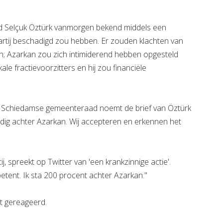
id Selçuk Öztürk vanmorgen bekend middels een
 partij beschadigd zou hebben. Er zouden klachten van
en; Azarkan zou zich intimiderend hebben opgesteld
le fractievoorzitters en hij zou financiële
de Schiedamse gemeenteraad noemt de brief van Öztürk
edig achter Azarkan. Wij accepteren en erkennen het
 spreekt op Twitter van 'een krankzinnige actie'.
ent. Ik sta 200 procent achter Azarkan."
et gereageerd.