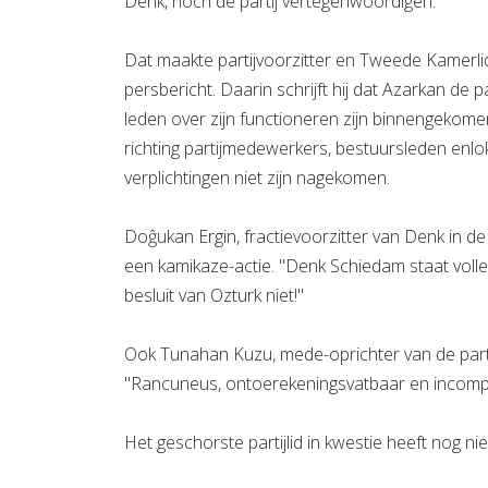
Denk, noch de partij vertegenwoordigen."
Dat maakte partijvoorzitter en Tweede Kamerl
persbericht. Daarin schrijft hij dat Azarkan de
leden over zijn functioneren zijn binnengekom
richting partijmedewerkers, bestuursleden enloka
verplichtingen niet zijn nagekomen.
Doĝukan Ergin, fractievoorzitter van Denk in 
een kamikaze-actie. "Denk Schiedam staat voll
besluit van Ozturk niet!"
Ook Tunahan Kuzu, mede-oprichter van de partij,
"Rancuneus, ontoerekeningsvatbaar en incompet
Het geschorste partijlid in kwestie heeft nog ni