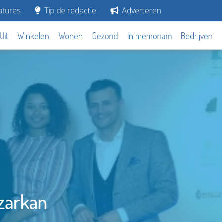
tures
Tip de redactie
Adverteren
Uit
Winkelen
Wonen
Gezond
In memoriam
Bedrijven
zarkan