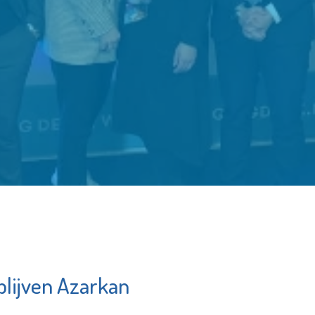
lijven Azarkan
ier
Irado
am