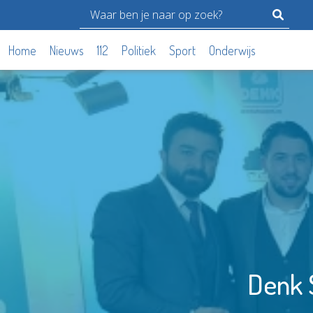
Home
Nieuws
112
Politiek
Sport
Onderwijs
Denk 