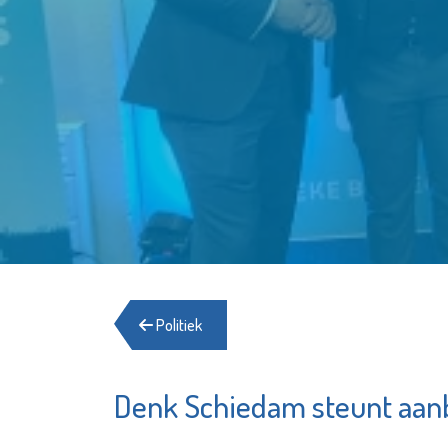
Politiek
Denk Schiedam steunt aanb
Herberg
Rotterdam The
Schied
Hague Airport