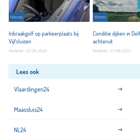
Nieuws
Wonen
Inbraakgolf op parkeerplaats bij
Conditie dijken in Del
Vijfsluizen
achteruit
Redactie - 07-08-2026
Redactie - 07-08-2026
Lees ook
Vlaardingen24
Maassluis24
NL24