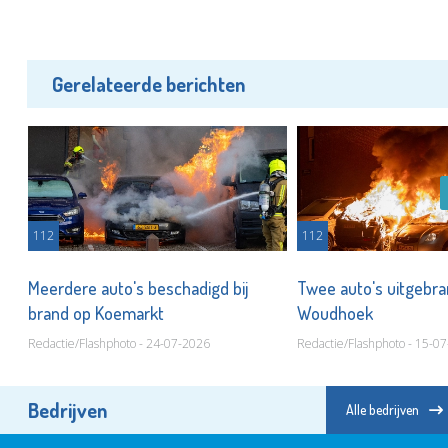
Gerelateerde berichten
112
112
Meerdere auto's beschadigd bij
Twee auto's uitgebra
brand op Koemarkt
Woudhoek
Redactie/Flashphoto - 24-07-2026
Redactie/Flashphoto - 15-0
Bedrijven
Alle bedrijven