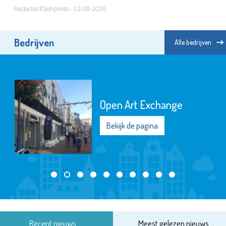
Redactie/Flashphoto - 02-08-2026
Bedrijven
Alle bedrijven
Open Art Exchange
Bekijk de pagina
Recent nieuws
Meest gelezen nieuws