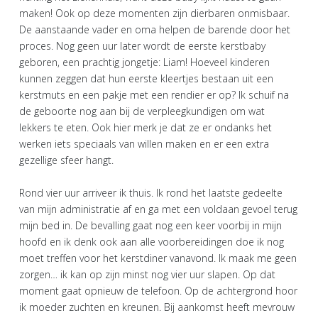
maken! Ook op deze momenten zijn dierbaren onmisbaar.
De aanstaande vader en oma helpen de barende door het
proces. Nog geen uur later wordt de eerste kerstbaby
geboren, een prachtig jongetje: Liam! Hoeveel kinderen
kunnen zeggen dat hun eerste kleertjes bestaan uit een
kerstmuts en een pakje met een rendier er op? Ik schuif na
de geboorte nog aan bij de verpleegkundigen om wat
lekkers te eten. Ook hier merk je dat ze er ondanks het
werken iets speciaals van willen maken en er een extra
gezellige sfeer hangt.
Rond vier uur arriveer ik thuis. Ik rond het laatste gedeelte
van mijn administratie af en ga met een voldaan gevoel terug
mijn bed in. De bevalling gaat nog een keer voorbij in mijn
hoofd en ik denk ook aan alle voorbereidingen doe ik nog
moet treffen voor het kerstdiner vanavond. Ik maak me geen
zorgen… ik kan op zijn minst nog vier uur slapen. Op dat
moment gaat opnieuw de telefoon. Op de achtergrond hoor
ik moeder zuchten en kreunen. Bij aankomst heeft mevrouw