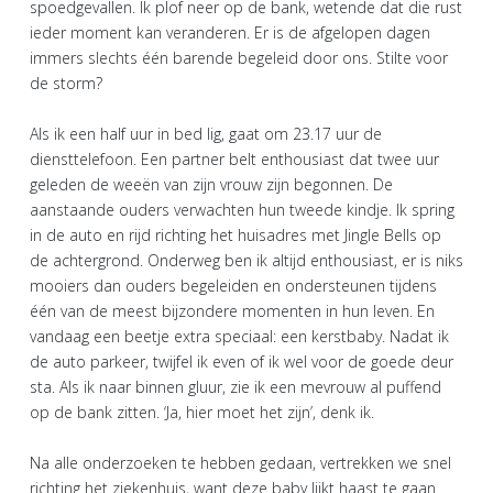
spoedgevallen. Ik plof neer op de bank, wetende dat die rust
ieder moment kan veranderen. Er is de afgelopen dagen
immers slechts één barende begeleid door ons. Stilte voor
de storm?
Als ik een half uur in bed lig, gaat om 23.17 uur de
diensttelefoon. Een partner belt enthousiast dat twee uur
geleden de weeën van zijn vrouw zijn begonnen. De
aanstaande ouders verwachten hun tweede kindje. Ik spring
in de auto en rijd richting het huisadres met Jingle Bells op
de achtergrond. Onderweg ben ik altijd enthousiast, er is niks
mooiers dan ouders begeleiden en ondersteunen tijdens
één van de meest bijzondere momenten in hun leven. En
vandaag een beetje extra speciaal: een kerstbaby. Nadat ik
de auto parkeer, twijfel ik even of ik wel voor de goede deur
sta. Als ik naar binnen gluur, zie ik een mevrouw al puffend
op de bank zitten. ‘Ja, hier moet het zijn’, denk ik.
Na alle onderzoeken te hebben gedaan, vertrekken we snel
richting het ziekenhuis, want deze baby lijkt haast te gaan