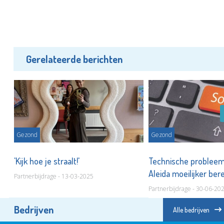
Gerelateerde berichten
Gezond
Gezond
en
'Kijk hoe je straalt!'
Technische problee
Aleida moeilijker ber
Partnerbijdrage - 13-03-2025
Partnerbijdrage - 30-06-20
Bedrijven
Alle bedrijven