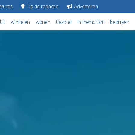
tures
Tip de redactie
Adverteren
Uit
Winkelen
Wonen
Gezond
In memoriam
Bedrijven