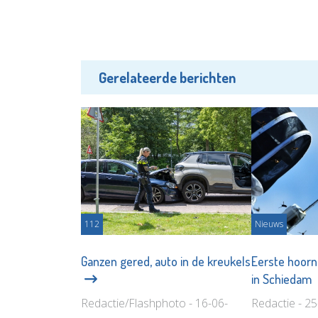
Gerelateerde berichten
112
Nieuws
Ganzen gered, auto in de kreukels
Eerste hoorn
in Schiedam
Redactie/Flashphoto - 16-06-
Redactie - 2