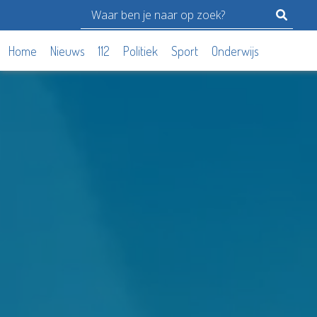
Home
Nieuws
112
Politiek
Sport
Onderwijs