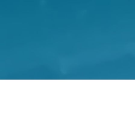
ier
St.-Jozefmavo
am