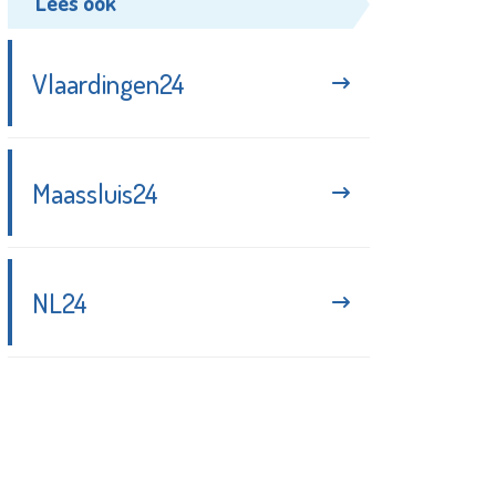
Lees ook
Vlaardingen24
Maassluis24
NL24
Blijf up-to-date