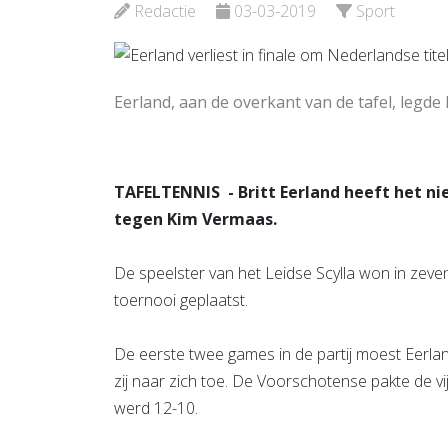
Bekijk d
Redactie
03-03-2019
Sport
Bekijk de pagina
Eerland, aan de overkant van de tafel, legde
TAFELTENNIS - Britt Eerland heeft het nie
tegen Kim Vermaas.
De speelster van het Leidse Scylla won in zev
toernooi geplaatst.
De eerste twee games in de partij moest Eerl
zij naar zich toe. De Voorschotense pakte de vij
werd 12-10.