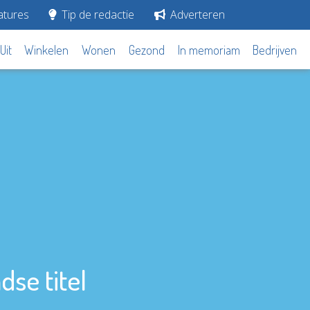
tures
Tip de redactie
Adverteren
Uit
Winkelen
Wonen
Gezond
In memoriam
Bedrijven
dse titel