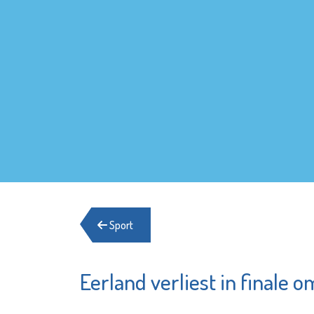
Sport
Eerland verliest in finale 
Het Schiedams
Pointer
Boekhuis