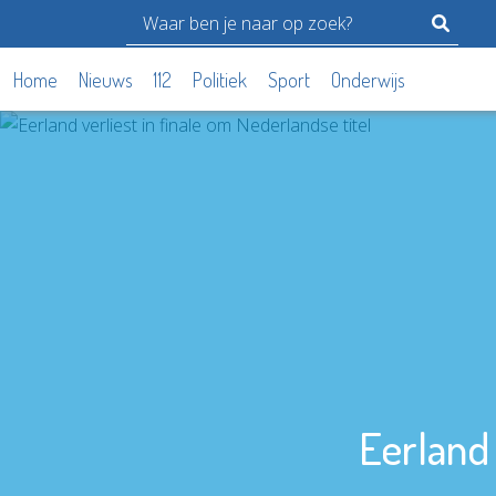
Home
Nieuws
112
Politiek
Sport
Onderwijs
Eerland 