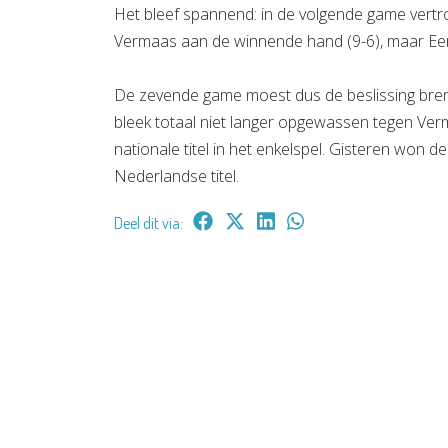
Het bleef spannend: in de volgende game vertro
Vermaas aan de winnende hand (9-6), maar Eerl
De zevende game moest dus de beslissing breng
bleek totaal niet langer opgewassen tegen Ver
nationale titel in het enkelspel. Gisteren won d
Nederlandse titel.
Deel dit via: