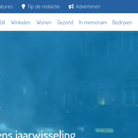
tures
Tip de redactie
Adverteren
Uit
Winkelen
Wonen
Gezond
In memoriam
Bedrijven
ens jaarwisseling