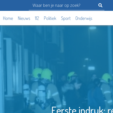
Home
Nieuws
112
Politiek
Sport
Onderwijs
Eerste indruk: r