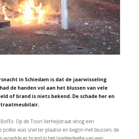
snacht in Schiedam is dat de jaarwisseling
 had de handen vol aan het blussen van vele
eld of brand is niets bekend. De schade her en
straatmeubilair.
Bol’Es. Op de Toon Verheijstraat vloog een
politie was snel ter plaatse en begon met blussen, de
n woedde er brand in het laadgedeelte van een