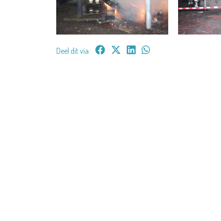
Deel dit via: