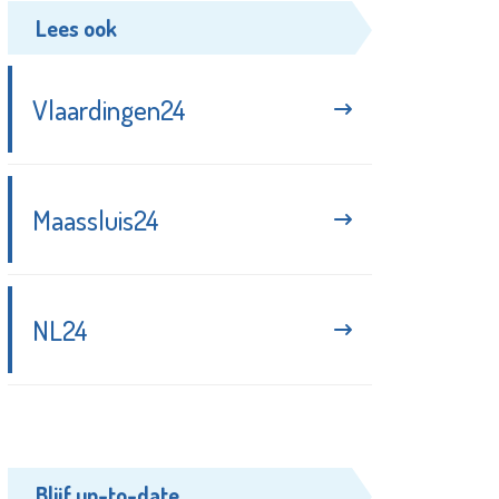
Lees ook
Vlaardingen24
Maassluis24
NL24
Blijf up-to-date