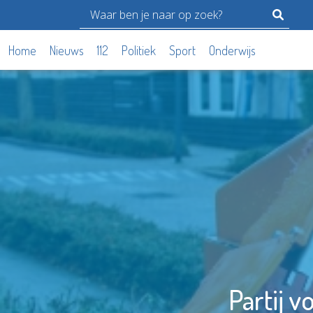
Home
Nieuws
112
Politiek
Sport
Onderwijs
Partij 