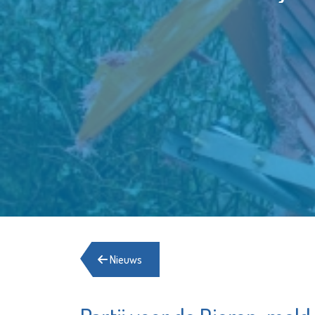
Nieuws
Energiehulp
Stadsge