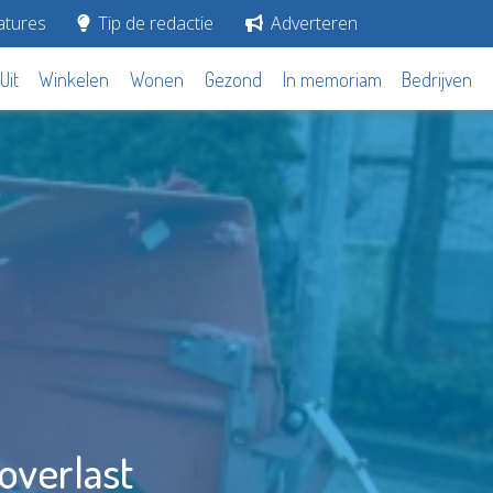
tures
Tip de redactie
Adverteren
Uit
Winkelen
Wonen
Gezond
In memoriam
Bedrijven
overlast