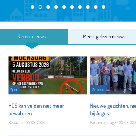
Recent nieuws
Meest gelezen nieuws
Sport
Gezond
HCS kan velden niet meer
Nieuwe gezichten, ni
bewateren
bij Argos
Redactie - 05-08-2026
Partnerbijdrage - 05-08-20