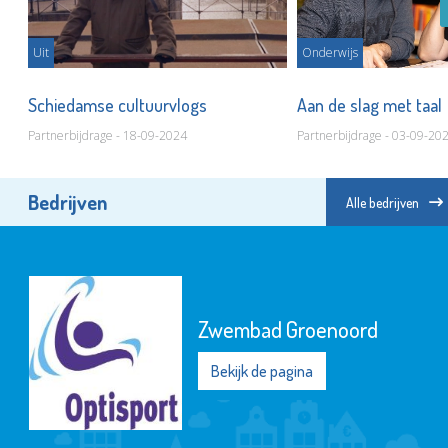
Uit
Onderwijs
ld
Schiedamse cultuurvlogs
Aan de slag met taal
Partnerbijdrage - 18-09-2024
Partnerbijdrage - 03-09-20
Bedrijven
Alle bedrijven
Zwembad Groenoord
Bekijk de pagina