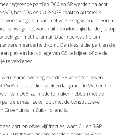
 mee regerende partijen D66 en SP werden na acht
 De VVD, het CDA en CU & SGP raakten al tamelijk
 van woensdag 20 maart met verkiezingswinnaar Forum
l vanwege bezwaren uit de invloedrijke landelijke top
handelingen met Forum af. Daarmee was Forum
 andere meerderheid komt. Dan kies je die partijen die
een plekje in het college van GS te krijgen of die de
je te verdienen.
011 werd samenwerking met de SP verkozen boven
PvdA, die voordien vaak en lang met de VVD en het
 won van D66, zal mede te maken hebben met de
e partijen, maar zeker ook met de constructieve
van GroenLinks in Zuid-Holland is.
 zes partijen ofwel vijf fracties, want CU en SGP
De VVD krijgt twee gedeputeerden: opnieuw Floor