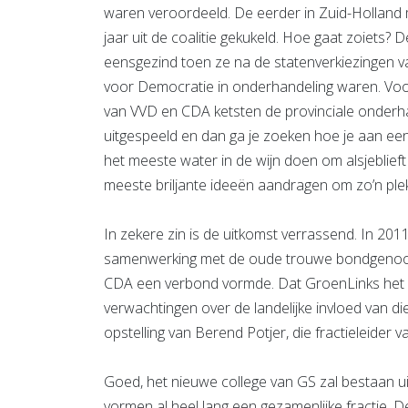
waren veroordeeld. De eerder in Zuid-Holland
jaar uit de coalitie gekukeld. Hoe gaat zoiets?
eensgezind toen ze na de statenverkiezingen
voor Democratie in onderhandeling waren. Voora
van VVD en CDA ketsten de provinciale onder
uitgespeeld en dan ga je zoeken hoe je aan een
het meeste water in de wijn doen om alsjeblieft 
meeste briljante ideeën aandragen om zo’n plek
In zekere zin is de uitkomst verrassend. In 2
samenwerking met de oude trouwe bondgenoot 
CDA een verbond vormde. Dat GroenLinks het
verwachtingen over de landelijke invloed van di
opstelling van Berend Potjer, die fractieleider 
Goed, het nieuwe college van GS zal bestaan uit
vormen al heel lang een gezamenlijke fractie. 