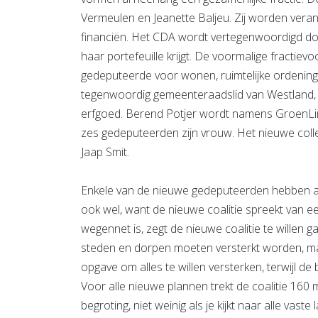
Vermeulen en Jeanette Baljeu. Zij worden verant
financiën. Het CDA wordt vertegenwoordigd do
haar portefeuille krijgt. De voormalige fractiev
gedeputeerde voor wonen, ruimtelijke ordening e
tegenwoordig gemeenteraadslid van Westland,
erfgoed. Berend Potjer wordt namens GroenLin
zes gedeputeerden zijn vrouw. Het nieuwe colle
Jaap Smit.
Enkele van de nieuwe gedeputeerden hebben a
ook wel, want de nieuwe coalitie spreekt van e
wegennet is, zegt de nieuwe coalitie te willen g
steden en dorpen moeten versterkt worden, maa
opgave om alles te willen versterken, terwijl 
Voor alle nieuwe plannen trekt de coalitie 160 m
begroting, niet weinig als je kijkt naar alle vast