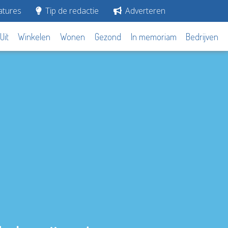
tures
Tip de redactie
Adverteren
Uit
Winkelen
Wonen
Gezond
In memoriam
Bedrijven