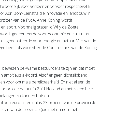
woordelijk voor verkeer en vervoer respectievelijk
or Adri Bom-Lemstra die innovatie en landbouw in
oorzitter van de PvdA, Anne Koning, wordt
n sport. Voormalig statenlid Willy de Zoete,
 wordt gedeputeerde voor economie en cultuur en
ks gedeputeerde voor energie en natuur. Vier van de
ge heeft als voorzitter de Commissaris van de Koning,
l bewezen bekwame bestuurders te zijn en dat moet
en ambitieus akkoord. Alsof er geen dichtslibbend
aan voor optimale bereikbaarheid. En niet alleen de
r ook de natuur in Zuid-Holland en het is een hele
de belangen zo kunnen botsen.
iljoen euro uit en dat is 23 procent van de provinciale
e lasten van de provincie (die met name in het