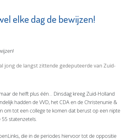
wel elke dag de bewijzen!
Schiedam
De Witte
gen e.o.
Garantiemakelaars
e pagina
Bekijk de pagina
al jong de langst zittende gedeputeerde van Zuid-
aar de helft plus één… Dinsdag kreeg Zuid-Holland
ndelijk hadden de VVD, het CDA en de Christenunie &
n om tot een college te komen dat berust op een nipte
 55 statenzetels.
nLinks, die in de periodes hiervoor tot de oppositie