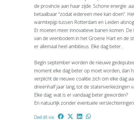
de provincie aan haar zijde. Schone energie: 
betaalbaar “zodat iedereen mee kan doen”. He
warmtepijp tussen Rotterdam en Leiden alsnog 
Er moeten meer innovatieve banen komen. De
van de veenbodem in het Groene Hart en de s
er allemaal heel ambitieus. Elke dag beter…
Begin september worden de nieuwe gedeputeerd
moment elke dag beter op moet worden, dan ho
verplicht de nieuwe coalitie zich om elke dag a
drieënhalf jaar lang, tot de statenverkiezingen 
Elke dag: wat is er vandaag beter geworden?
En natuurlijk zonder eventuele verslechteringen
Deel dit via: