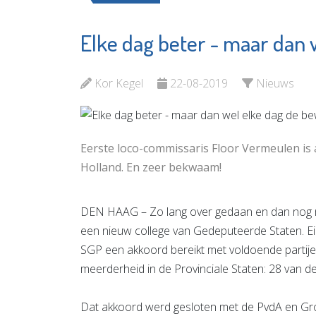
Elke dag beter - maar dan 
Herbergier
Fonds 
Schiedam
Vlaardin
Kor Kegel
22-08-2019
Nieuws
Bekijk de pagina
Bekijk d
Eerste loco-commissaris Floor Vermeulen is 
Holland. En zeer bekwaam!
DEN HAAG – Zo lang over gedaan en dan nog m
een nieuw college van Gedeputeerde Staten. Ei
SGP een akkoord bereikt met voldoende partije
meerderheid in de Provinciale Staten: 28 van de
Dat akkoord werd gesloten met de PvdA en Groe