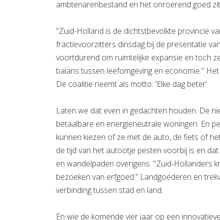
ambtenarenbestand en het onroerend goed zi
"Zuid-Holland is de dichtstbevolkte provincie v
fractievoorzitters dinsdag bij de presentatie van
voortdurend om ruimtelijke expansie en toch ze
balans tussen leefomgeving en economie." Het s
De coalitie neemt als motto: 'Elke dag beter’.
Laten we dat even in gedachten houden. De nie
betaalbare en energieneutrale woningen. En p
kunnen kiezen of ze met de auto, de fiets of he
de tijd van het autootje pesten voorbij is en da
en wandelpaden overigens. "Zuid-Hollanders kr
bezoeken van erfgoed.” Landgoederen en trekv
verbinding tussen stad en land.
En wie de komende vier jaar op een innovatieve