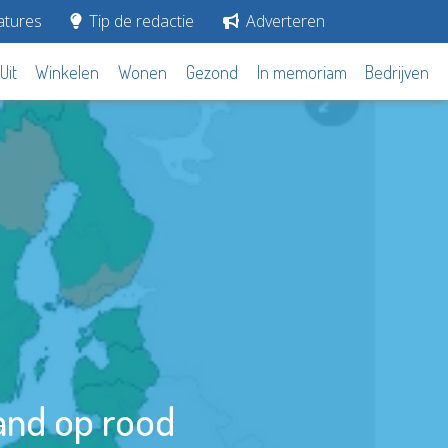
tures
Tip de redactie
Adverteren
Uit
Winkelen
Wonen
Gezond
In memoriam
Bedrijven
and op rood