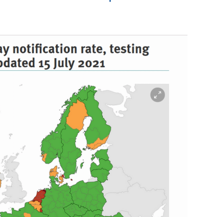
kfabriek
Bekijk de pagina
e pagina