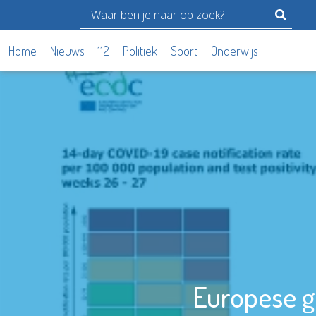
Home
Nieuws
112
Politiek
Sport
Onderwijs
Europese g