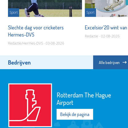
Sport
Sport
Slechte dag voor cricketers
Excelsior'20 wint van
Hermes-DVS
Redactie - 02-08-2026
Redactie/Hermes-DVS - 03-08-2026
Bedrijven
Alle bedrijven
Museum Vlaardingen
Bekijk de pagina