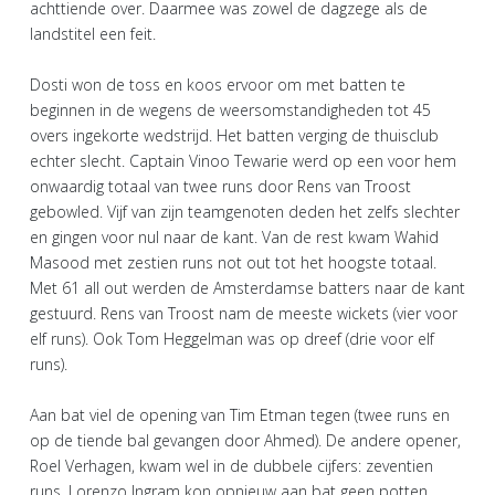
achttiende over. Daarmee was zowel de dagzege als de
landstitel een feit.
Dosti won de toss en koos ervoor om met batten te
beginnen in de wegens de weersomstandigheden tot 45
overs ingekorte wedstrijd. Het batten verging de thuisclub
echter slecht. Captain Vinoo Tewarie werd op een voor hem
onwaardig totaal van twee runs door Rens van Troost
gebowled. Vijf van zijn teamgenoten deden het zelfs slechter
en gingen voor nul naar de kant. Van de rest kwam Wahid
Masood met zestien runs not out tot het hoogste totaal.
Met 61 all out werden de Amsterdamse batters naar de kant
gestuurd. Rens van Troost nam de meeste wickets (vier voor
elf runs). Ook Tom Heggelman was op dreef (drie voor elf
runs).
Aan bat viel de opening van Tim Etman tegen (twee runs en
op de tiende bal gevangen door Ahmed). De andere opener,
Roel Verhagen, kwam wel in de dubbele cijfers: zeventien
runs. Lorenzo Ingram kon opnieuw aan bat geen potten