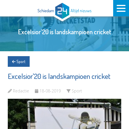
Excelsior'20 is landskampioen cricket
Sport
Excelsior'20 is landskampioen cricket
Redactie
18-08-2019
Sport