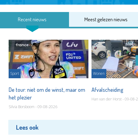
Recent nieuws
Meest gelezen nieuws
Sport
Wonen
De tour: niet om de winst, maar om
Afvalscheiding
het plezier
Han van der Horst - 09-08-
Silvia Borsboom - 09-08-2026
Lees ook