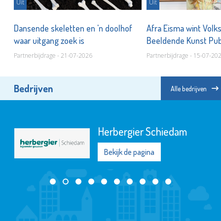
Uit
Uit
Dansende skeletten en 'n doolhof
Afra Eisma wint Volk
waar uitgang zoek is
Beeldende Kunst Pub
Partnerbijdrage - 21-07-2026
Partnerbijdrage - 15-07-20
Bedrijven
Alle bedrijven
Irado
Bekijk de pagina