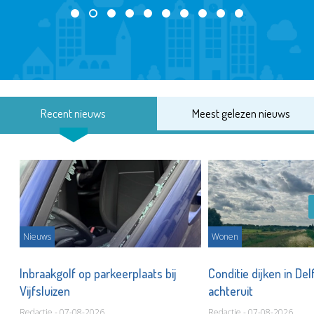
Recent nieuws
Meest gelezen nieuws
Nieuws
Wonen
Inbraakgolf op parkeerplaats bij
Conditie dijken in Del
Vijfsluizen
achteruit
Redactie - 07-08-2026
Redactie - 07-08-2026