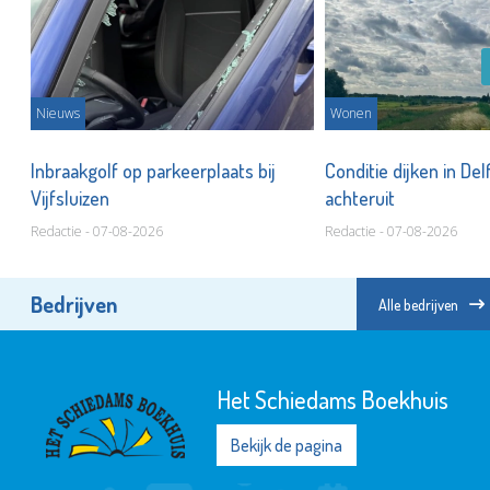
Nieuws
Wonen
nd
Inbraakgolf op parkeerplaats bij
Conditie dijken in Del
Vijfsluizen
achteruit
Redactie - 07-08-2026
Redactie - 07-08-2026
Bedrijven
Alle bedrijven
Het Schiedams Boekhuis
Bekijk de pagina