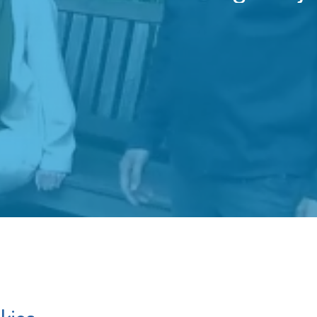
ston Fun
Stadsgehoorzaal