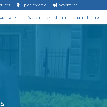
tures
Tip de redactie
Adverteren
Uit
Winkelen
Wonen
Gezond
In memoriam
Bedrijven
es