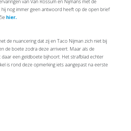
 ervaringen van Van Rossum en Nijmans met de
 hij nog immer geen antwoord heeft op de open brief
 Zie
hier.
t de nuancering dat zij en Taco Nijman zich niet bij
n de boete zodra deze arriveert. Maar als de
daar een geldboete bijhoort. Het strafblad echter
ikel is rond deze opmerking iets aangepast na eerste