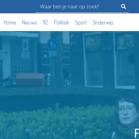
Home
Nieuws
112
Politiek
Sport
Onderwijs
F