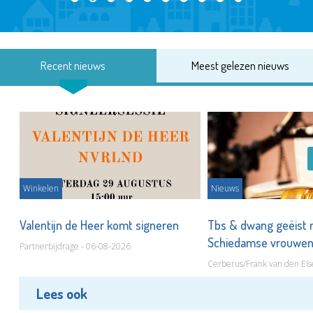
Recent nieuws
Meest gelezen nieuws
Winkelen
Nieuws
Valentijn de Heer komt signeren
Tbs & dwang geëist 
Schiedamse vrouwe
Partnerbijdrage - 06-08-2026
Cerberus/Frank van den Els
Lees ook