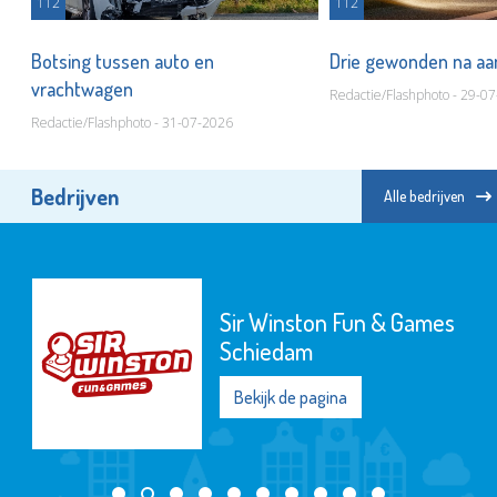
112
112
t
Botsing tussen auto en
Drie gewonden na aa
vrachtwagen
Redactie/Flashphoto - 29-0
Redactie/Flashphoto - 31-07-2026
Bedrijven
Alle bedrijven
Poppodium De
Kroepoekfabriek
Bekijk de pagina