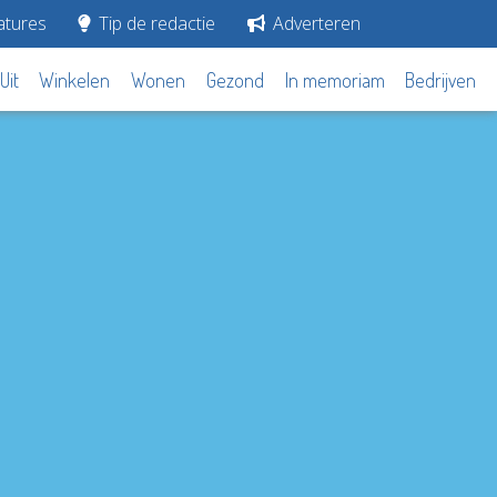
tures
Tip de redactie
Adverteren
Uit
Winkelen
Wonen
Gezond
In memoriam
Bedrijven