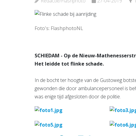
Redactie/Flashphoto
27-04-2019
Bekijk de pagina
Bekijk d
Foto's: FlashphotoNL
SCHIEDAM - Op de Nieuw-Mathenesserstr
Het leidde tot flinke schade.
In de bocht ter hoogte van de Gustoweg botsten
gewonden die door ambulancepersoneel is beha
was enige tijd afgesloten door de politie.