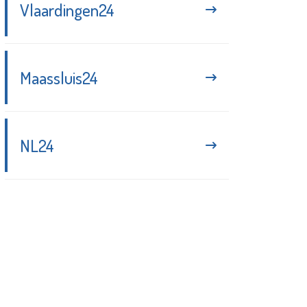
Vlaardingen24
Maassluis24
NL24
Blijf up-to-date