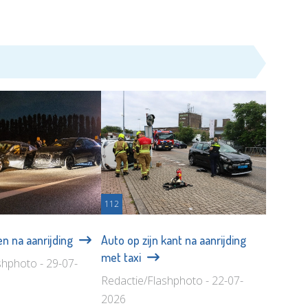
112
n na aanrijding
Auto op zijn kant na aanrijding
met taxi
shphoto - 29-07-
Redactie/Flashphoto - 22-07-
2026