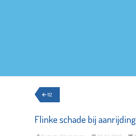
112
Flinke schade bij aanrijding
Stroomopwaarts
Hospice
MVS
Margrie