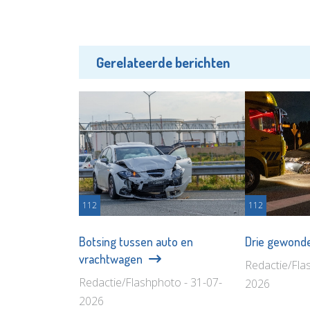
Gerelateerde berichten
112
112
Botsing tussen auto en
Drie gewonde
vrachtwagen
Redactie/Fla
Redactie/Flashphoto - 31-07-
2026
2026