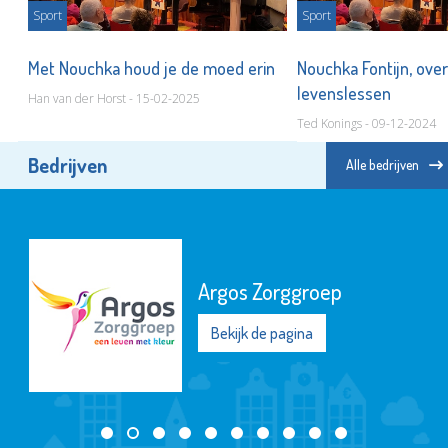
Sport
Sport
e
Met Nouchka houd je de moed erin
Nouchka Fontijn, ove
levenslessen
Han van der Horst - 15-02-2025
Ted Konings - 09-12-2024
Bedrijven
Alle bedrijven
Argos Zorggroep
Bekijk de pagina