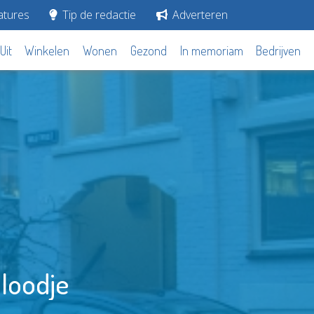
tures
Tip de redactie
Adverteren
Uit
Winkelen
Wonen
Gezond
In memoriam
Bedrijven
 loodje