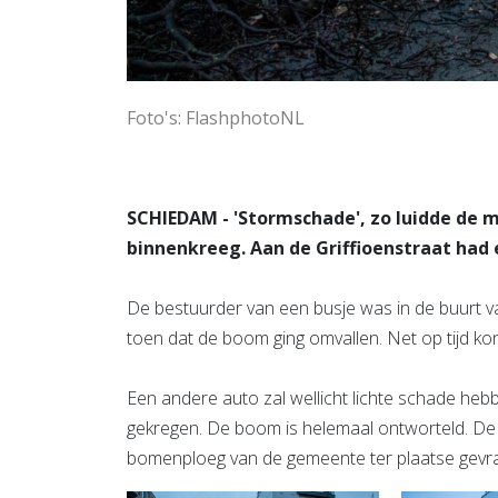
Foto's: FlashphotoNL
SCHIEDAM - 'Stormschade', zo luidde de
binnenkreeg. Aan de Griffioenstraat had
De bestuurder van een busje was in de buurt v
toen dat de boom ging omvallen. Net op tijd kon
Een andere auto zal wellicht lichte schade heb
gekregen. De boom is helemaal ontworteld. De
bomenploeg van de gemeente ter plaatse gevra