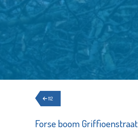
112
Forse boom Griffioenstraat 
Stedelijk
Poppod
Museum
Kroepoe