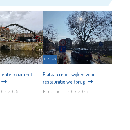
Nieuws
eente maar met
Plataan moet wijken voor
'
restauratie welfbrug
3-03-2026
Redactie - 13-03-2026