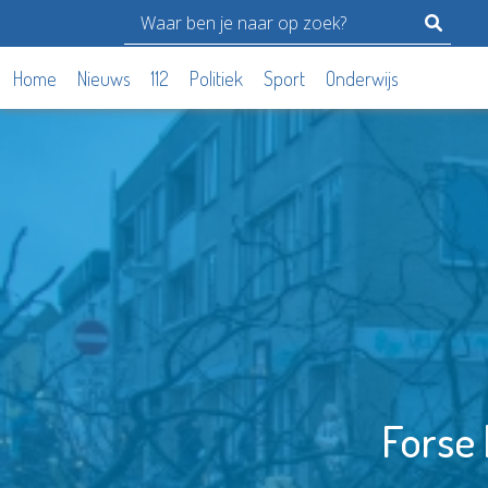
Home
Nieuws
112
Politiek
Sport
Onderwijs
Forse 