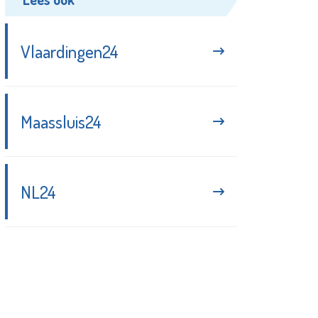
Vlaardingen24
Maassluis24
NL24
Blijf up-to-date